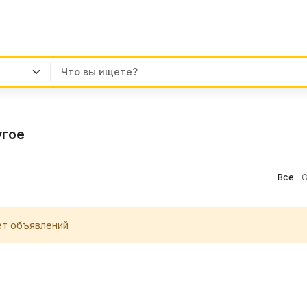
гое
Все
О
ет объявлений