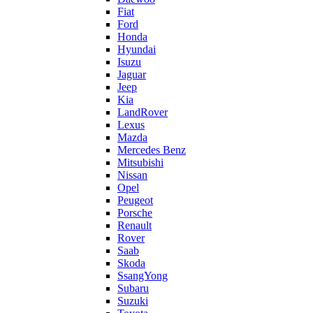
Fiat
Ford
Honda
Hyundai
Isuzu
Jaguar
Jeep
Kia
LandRover
Lexus
Mazda
Mercedes Benz
Mitsubishi
Nissan
Opel
Peugeot
Porsche
Renault
Rover
Saab
Skoda
SsangYong
Subaru
Suzuki