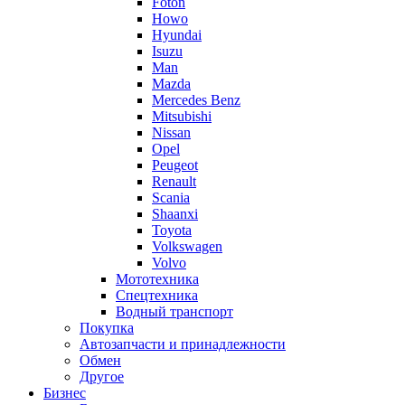
Foton
Howo
Hyundai
Isuzu
Man
Mazda
Mercedes Benz
Mitsubishi
Nissan
Opel
Peugeot
Renault
Scania
Shaanxi
Toyota
Volkswagen
Volvo
Мототехника
Спецтехника
Водный транспорт
Покупка
Автозапчасти и принадлежности
Обмен
Другое
Бизнес