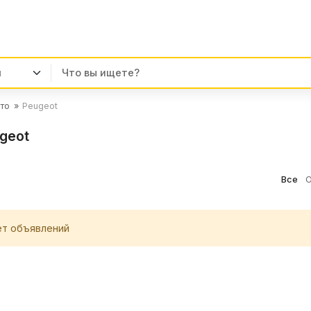
то
Peugeot
geot
Все
О
ет объявлений