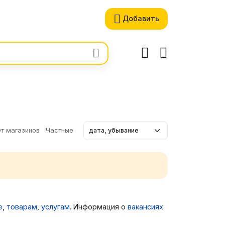
Добавить
т магазинов
Частные
е
,
товарам
,
услугам
. Информация о
вакансиях