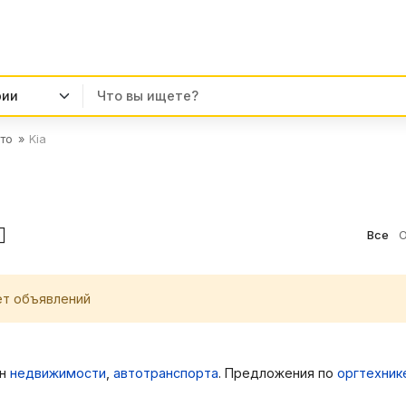
то
Kia
Все
О
ет объявлений
ен
недвижимости
,
автотранспорта
. Предложения по
оргтехник