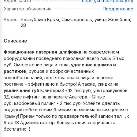
Адрес сайта
https://crimea-beauty.ru/
Характер объявления
Предложение
Адрес:
Республика Крым, Симферополь, улица Желябова,
28
Описание
Фракционная лазерная шлифовка
на современном
оборудовании последнего поколения всего лишь 5 тыс
руб! Омоложение лица и тела,
удаление шрамов и
растяжек
, рубцов и доброкачественных
новообразований, подтяжка овала лица и лечение
постакне - эффективно и быстро! А также, скидки на
увеличение губ
Ювидерм3 - 12 тыс руб, ультразвуковой
3Д смас лифтинг на аппарате Альтера - 12 тыс
руб, карбоновый пилинг - 2 тыс руб! Успейте сделать
подарок себе и своим близким по минимальным ценам в
Крыму! Прием только по предварительной записи тел.: , с
9 до 18 Администратор. Консультация специалиста
бесплатно! )