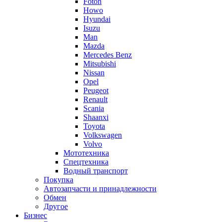
Foton
Howo
Hyundai
Isuzu
Man
Mazda
Mercedes Benz
Mitsubishi
Nissan
Opel
Peugeot
Renault
Scania
Shaanxi
Toyota
Volkswagen
Volvo
Мототехника
Спецтехника
Водный транспорт
Покупка
Автозапчасти и принадлежности
Обмен
Другое
Бизнес