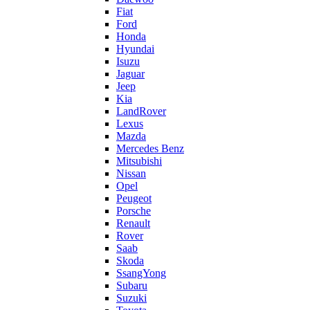
Fiat
Ford
Honda
Hyundai
Isuzu
Jaguar
Jeep
Kia
LandRover
Lexus
Mazda
Mercedes Benz
Mitsubishi
Nissan
Opel
Peugeot
Porsche
Renault
Rover
Saab
Skoda
SsangYong
Subaru
Suzuki